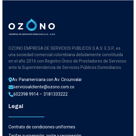
OZONO EMPRESA DE SERVICIOS PUBLICOS S.A.S. E.S.P., es
una sociedad comercial colombiana debidamente constituida
en el año 2016 con Registro Único de Prestadores de Servicios
ante la Superintendencia de Servicios Públicos Domiciliarios.
Av. Panamericana con Av. Circunvalar
servicioalcliente@ozono.com.co
602398 9914 – 3181333222
Legal
Contrato de condiciones uniformes
Tarifas suspensión, corte y reconexión