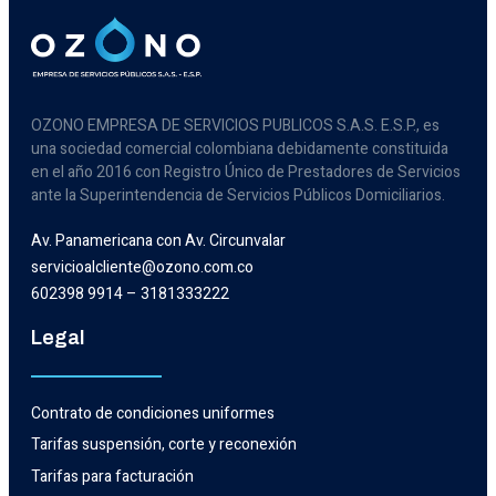
OZONO EMPRESA DE SERVICIOS PUBLICOS S.A.S. E.S.P., es
una sociedad comercial colombiana debidamente constituida
en el año 2016 con Registro Único de Prestadores de Servicios
ante la Superintendencia de Servicios Públicos Domiciliarios.
Av. Panamericana con Av. Circunvalar
servicioalcliente@ozono.com.co
602398 9914 – 3181333222
Legal
Contrato de condiciones uniformes
Tarifas suspensión, corte y reconexión
Tarifas para facturación